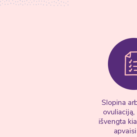
Slopina ar
ovuliaciją
išvengta ki
apvais