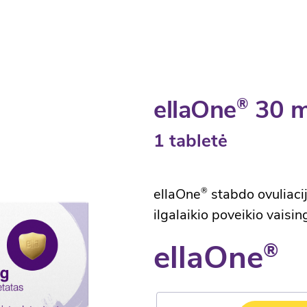
ellaOne
30 mg
®
1 tabletė
ellaOne
stabdo ovuliacij
®
ilgalaikio poveikio vaisi
ellaOne
®