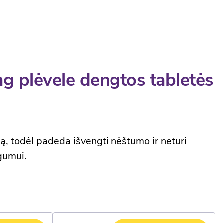
 plėvele dengtos tabletės
ą, todėl padeda išvengti nėštumo ir neturi
ngumui.