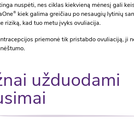
inga nuspėti, nes ciklas kiekvieną mėnesį gali keis
laOne
kiek galima greičiau po nesaugių lytinių san
®
 riziką, kad tuo metu įvyks ovuliacija.
ntracepcijos priemonė tik pristabdo ovuliaciją, ji 
 nėštumo.
nai užduodami
usimai