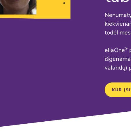
Nenumatyti
kiekviena
todėl mes
ellaOne
p
®
išgeriama
valandų) p
KUR ĮS