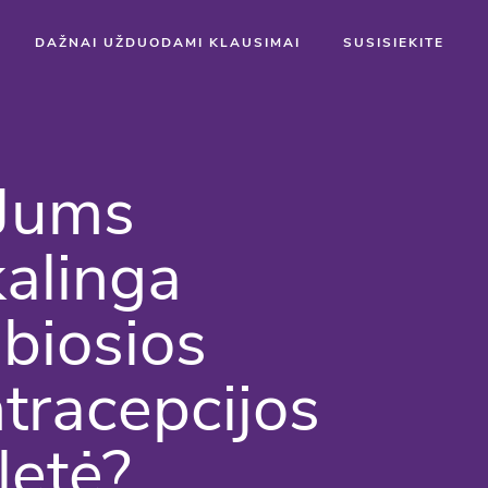
DAŽNAI UŽDUODAMI KLAUSIMAI
SUSISIEKITE
 Jums
kalinga
biosios
tracepcijos
letė?