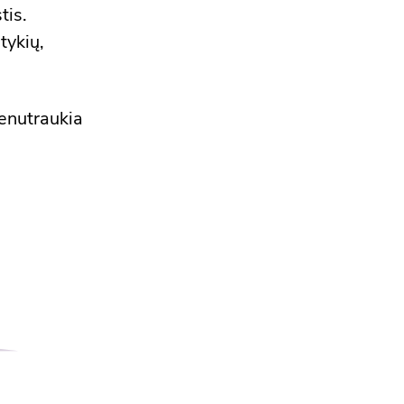
tis.
tykių,
nenutraukia