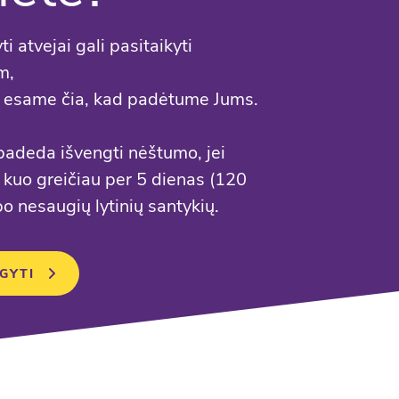
 atvejai gali pasitaikyti
m,
 esame čia, kad padėtume Jums.
adeda išvengti nėštumo, jei
 kuo greičiau per 5 dienas (120
o nesaugių lytinių santykių.
IGYTI