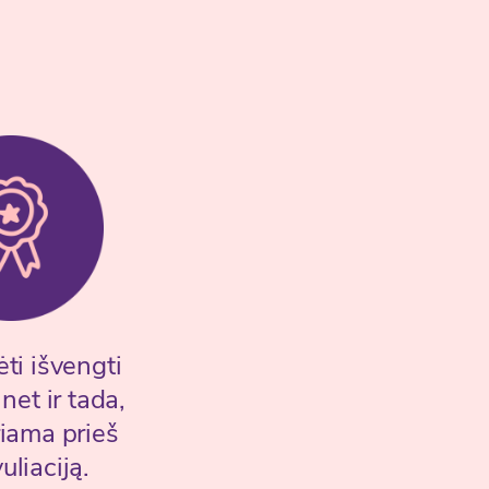
ti išvengti
et ir tada,
riama prieš
uliaciją.