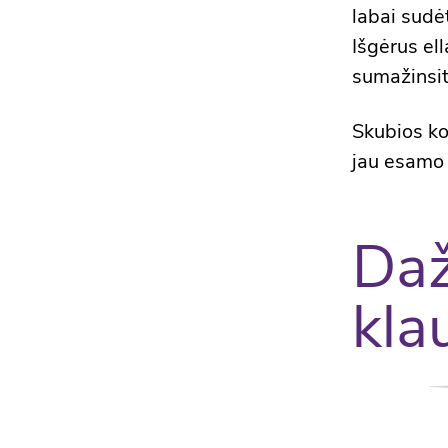
labai sudėt
Išgėrus el
sumažinsite
Skubios ko
jau esamo
Daž
kla