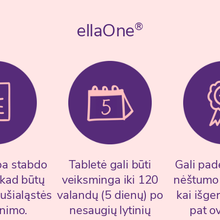
ellaOne
®
ba stabdo
Tabletė gali būti
Gali padė
, kad būtų
veiksminga iki 120
nėštumo n
aušialąstės
valandų (5 dienų) po
kai išge
inimo.
nesaugių lytinių
pat ov