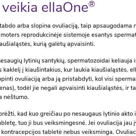
 veikia ellaOne
®
tabdo arba slopina ovuliaciją, taip apsaugodama 
moters reprodukcinėje sistemoje esantys sperma
ušialąstės, kurią galėtų apvaisinti.
 nesaugių lytinių santykių, spermatozoidai keliauja 
kaklelį į kiaušintakius, kur laukia kiaušialąstės. e
inti ovuliaciją arba ją pristabdyti, kol visi sperm
enas), todėl jie negali apvaisinti kiaušialąstės, ir t
a nėštumo.
rėžti, kad kuo greičiau po nesaugaus lytinio akto 
abletę, tuo ji bus veiksmingesnė. Jei ovuliacija jau į
 kontracepcijos tabletė nebus veiksminga. Ovuliaci