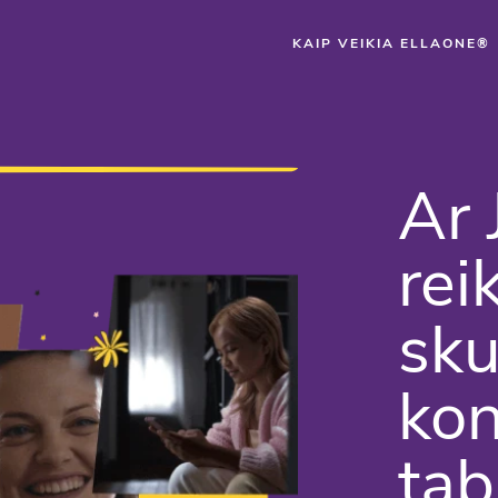
KAIP VEIKIA ELLAONE®
Ar
rei
sku
kon
tab