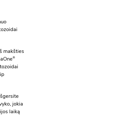
nuo
tozoidai
iš makšties
llaOne
®
atozoidai
aip
išgersite
vyko, jokia
jos laiką