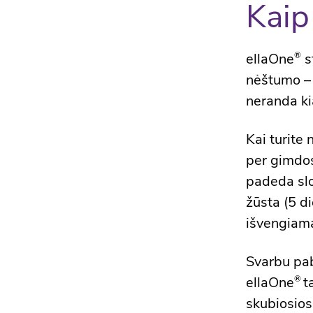
Kaip
ellaOne
s
®
nėštumo – 
neranda kia
Kai turite
per gimdos 
padeda slop
žūsta (5 di
išvengiam
Svarbu pab
ellaOne
t
®
skubiosios